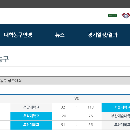
대학농구연맹
뉴스
경기일정/결과
농구
VS
초당대학교
32
:
118
서울대학
우석대학교
120
:
76
부산예술대
고려대학교
91
:
56
조선대학