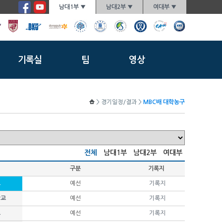
남대1부 ▼
남대2부 ▼
여대부 ▼
기록실
팀
영상
> 경기일정/결과 >
MBC배 대학농구
전체
남대1부
남대2부
여대부
구분
기록지
교
예선
기록지
학교
예선
기록지
교
예선
기록지