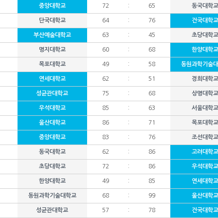
중앙대학교
72
:
65
동국대학
단국대학교
64
:
76
건국대학
부산예술대학교
63
:
45
초당대학
명지대학교
60
:
68
한양대학
목포대학교
49
:
58
동원과학기술
연세대학교
62
:
51
경희대학
성균관대학교
75
:
68
상명대학
우석대학교
85
:
63
서울대학
울산대학교
86
:
71
목포대학
중앙대학교
83
:
76
조선대학
동국대학교
62
:
86
고려대학
초당대학교
72
:
86
우석대학
한양대학교
49
:
85
연세대학
동원과학기술대학교
68
:
99
울산대학
성균관대학교
57
:
78
건국대학