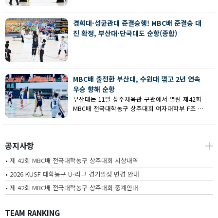
회 MBC배 전국대학농구 상주대회 여대부 결승에
서 부산대에 73-67로 역전승했다.
경희대·성균관대 준결승행! MBC배 준결승 대
진 확정, 부산대·단국대도 순항(종합)
MBC배 출전한 부산대, 수원대 꺾고 2년 연속
우승 향해 순항
부산대는 11일 상주체육관 구관에서 열린 제42회
MBC배 전국대학농구 상주대회 여자대학부 F조 예
선에서 수원대를 80-62로 꺾고 2연승을 달렸다.
공지사항
┼
•
제 42회 MBC배 전국대학농구 상주대회 시상내역
•
2026 KUSF 대학농구 U-리그 경기일정 변경 안내
•
제 42회 MBC배 전국대학농구 상주대회 중계안내
TEAM RANKING