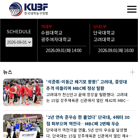
여대부
남대1부
SCHEDULE
수원대학교
단국대학교
광주여자대학교
고려대학교
2026.09.01(화) 14:00
2026.09.01(화) 16:00
뉴스
┼
‘석준휘·이동근 쐐기포 쾅쾅!’ 고려대, 중앙대
추격 따돌리며 MBC배 정상 탈환
고려대가 천신만고 끝에 정상을 탈환했다. 고려대
는 15일 상주체육관 신관에서 열린 제42회 MBC배
전국대학농구 상주대회 남대부 결승에서 중앙대의
추격을 따돌리며 73-62로 승리했다.
‘2년 연속 준우승 한 풀었다’ 단국대, 4쿼터 30
점 퍼부으며 역전극…MBC배 2번째 우승
단국대가 역전극을 연출, 5년 만의 우승을 달성했
다. 단국대는 15일 상주체육관 신관에서 열린 제42