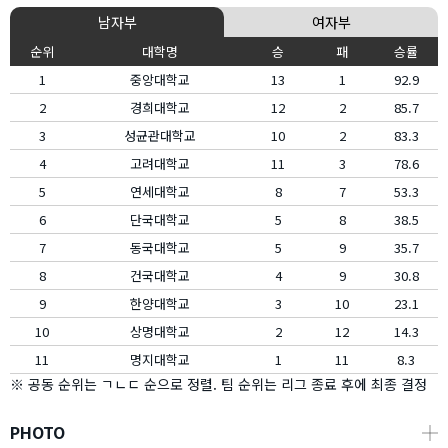
남자부
여자부
순위
대학명
승
패
승률
1
중앙대학교
13
1
92.9
2
경희대학교
12
2
85.7
3
성균관대학교
10
2
83.3
4
고려대학교
11
3
78.6
5
연세대학교
8
7
53.3
6
단국대학교
5
8
38.5
7
동국대학교
5
9
35.7
8
건국대학교
4
9
30.8
9
한양대학교
3
10
23.1
10
상명대학교
2
12
14.3
11
명지대학교
1
11
8.3
※ 공동 순위는 ㄱㄴㄷ 순으로 정렬. 팀 순위는 리그 종료 후에 최종 결정
PHOTO
┼