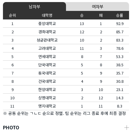
남자부
여자부
순위
대학명
승
패
승률
1
중앙대학교
13
1
92.9
2
경희대학교
12
2
85.7
3
성균관대학교
10
2
83.3
4
고려대학교
11
3
78.6
5
연세대학교
8
7
53.3
6
단국대학교
5
8
38.5
7
동국대학교
5
9
35.7
8
건국대학교
4
9
30.8
9
한양대학교
3
10
23.1
10
상명대학교
2
12
14.3
11
명지대학교
1
11
8.3
※ 공동 순위는 ㄱㄴㄷ 순으로 정렬. 팀 순위는 리그 종료 후에 최종 결정
PHOTO
┼