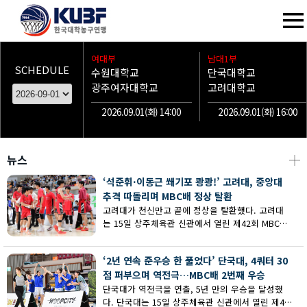
여대부
남대1부
SCHEDULE
수원대학교
단국대학교
광주여자대학교
고려대학교
2026.09.01(화) 14:00
2026.09.01(화) 16:00
뉴스
┼
‘석준휘·이동근 쐐기포 쾅쾅!’ 고려대, 중앙대
추격 따돌리며 MBC배 정상 탈환
고려대가 천신만고 끝에 정상을 탈환했다. 고려대
는 15일 상주체육관 신관에서 열린 제42회 MBC배
전국대학농구 상주대회 남대부 결승에서 중앙대의
추격을 따돌리며 73-62로 승리했다.
‘2년 연속 준우승 한 풀었다’ 단국대, 4쿼터 30
점 퍼부으며 역전극…MBC배 2번째 우승
단국대가 역전극을 연출, 5년 만의 우승을 달성했
다. 단국대는 15일 상주체육관 신관에서 열린 제42