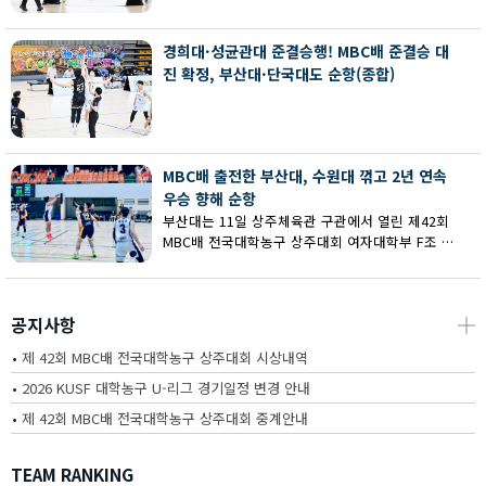
회 MBC배 전국대학농구 상주대회 여대부 결승에
서 부산대에 73-67로 역전승했다.
경희대·성균관대 준결승행! MBC배 준결승 대
진 확정, 부산대·단국대도 순항(종합)
MBC배 출전한 부산대, 수원대 꺾고 2년 연속
우승 향해 순항
부산대는 11일 상주체육관 구관에서 열린 제42회
MBC배 전국대학농구 상주대회 여자대학부 F조 예
선에서 수원대를 80-62로 꺾고 2연승을 달렸다.
공지사항
┼
•
제 42회 MBC배 전국대학농구 상주대회 시상내역
•
2026 KUSF 대학농구 U-리그 경기일정 변경 안내
•
제 42회 MBC배 전국대학농구 상주대회 중계안내
TEAM RANKING