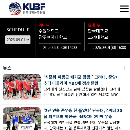
여대부
남대1부
SCHEDULE
수원대학교
단국대학교
광주여자대학교
고려대학교
2026.09.01(화) 14:00
2026.09.01(화) 16:00
뉴스
┼
‘석준휘·이동근 쐐기포 쾅쾅!’ 고려대, 중앙대
추격 따돌리며 MBC배 정상 탈환
고려대가 천신만고 끝에 정상을 탈환했다. 고려대
는 15일 상주체육관 신관에서 열린 제42회 MBC배
전국대학농구 상주대회 남대부 결승에서 중앙대의
추격을 따돌리며 73-62로 승리했다.
‘2년 연속 준우승 한 풀었다’ 단국대, 4쿼터 30
점 퍼부으며 역전극…MBC배 2번째 우승
단국대가 역전극을 연출, 5년 만의 우승을 달성했
다. 단국대는 15일 상주체육관 신관에서 열린 제42