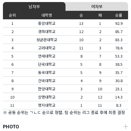
남자부
여자부
순위
대학명
승
패
승률
1
중앙대학교
13
1
92.9
2
경희대학교
12
2
85.7
3
성균관대학교
10
2
83.3
4
고려대학교
11
3
78.6
5
연세대학교
8
7
53.3
6
단국대학교
5
8
38.5
7
동국대학교
5
9
35.7
8
건국대학교
4
9
30.8
9
한양대학교
3
10
23.1
10
상명대학교
2
12
14.3
11
명지대학교
1
11
8.3
※ 공동 순위는 ㄱㄴㄷ 순으로 정렬. 팀 순위는 리그 종료 후에 최종 결정
PHOTO
┼