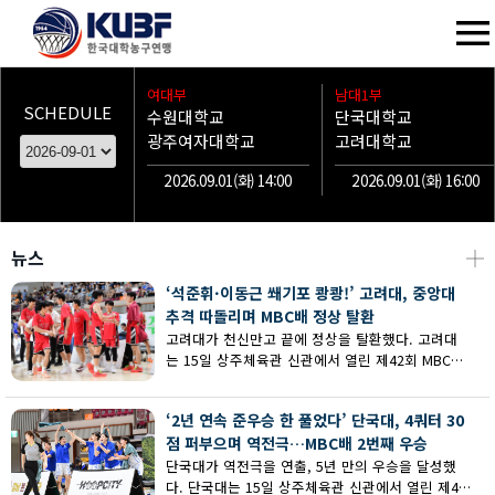
여대부
남대1부
SCHEDULE
수원대학교
단국대학교
광주여자대학교
고려대학교
2026.09.01(화) 14:00
2026.09.01(화) 16:00
뉴스
┼
‘석준휘·이동근 쐐기포 쾅쾅!’ 고려대, 중앙대
추격 따돌리며 MBC배 정상 탈환
고려대가 천신만고 끝에 정상을 탈환했다. 고려대
는 15일 상주체육관 신관에서 열린 제42회 MBC배
전국대학농구 상주대회 남대부 결승에서 중앙대의
추격을 따돌리며 73-62로 승리했다.
‘2년 연속 준우승 한 풀었다’ 단국대, 4쿼터 30
점 퍼부으며 역전극…MBC배 2번째 우승
단국대가 역전극을 연출, 5년 만의 우승을 달성했
다. 단국대는 15일 상주체육관 신관에서 열린 제42