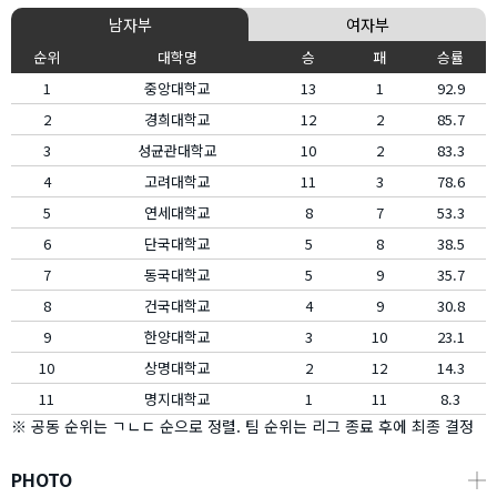
남자부
여자부
순위
대학명
승
패
승률
1
중앙대학교
13
1
92.9
2
경희대학교
12
2
85.7
3
성균관대학교
10
2
83.3
4
고려대학교
11
3
78.6
5
연세대학교
8
7
53.3
6
단국대학교
5
8
38.5
7
동국대학교
5
9
35.7
8
건국대학교
4
9
30.8
9
한양대학교
3
10
23.1
10
상명대학교
2
12
14.3
11
명지대학교
1
11
8.3
※ 공동 순위는 ㄱㄴㄷ 순으로 정렬. 팀 순위는 리그 종료 후에 최종 결정
PHOTO
┼