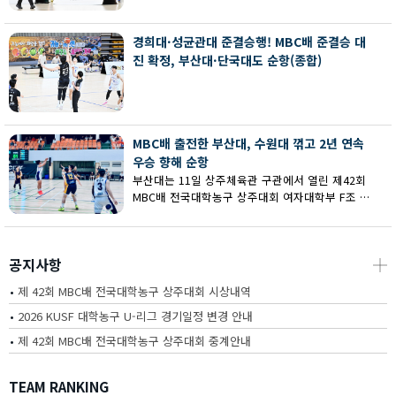
회 MBC배 전국대학농구 상주대회 여대부 결승에
서 부산대에 73-67로 역전승했다.
경희대·성균관대 준결승행! MBC배 준결승 대
진 확정, 부산대·단국대도 순항(종합)
MBC배 출전한 부산대, 수원대 꺾고 2년 연속
우승 향해 순항
부산대는 11일 상주체육관 구관에서 열린 제42회
MBC배 전국대학농구 상주대회 여자대학부 F조 예
선에서 수원대를 80-62로 꺾고 2연승을 달렸다.
공지사항
┼
•
제 42회 MBC배 전국대학농구 상주대회 시상내역
•
2026 KUSF 대학농구 U-리그 경기일정 변경 안내
•
제 42회 MBC배 전국대학농구 상주대회 중계안내
TEAM RANKING