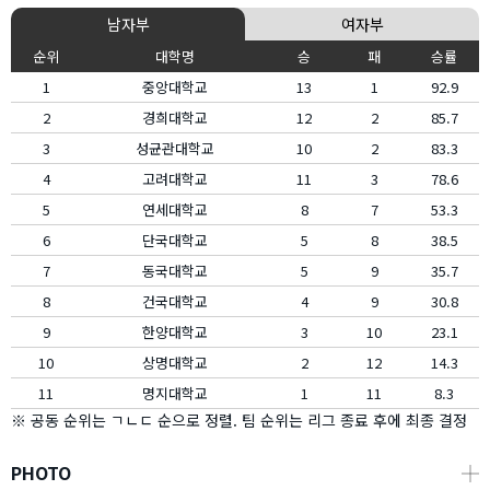
남자부
여자부
순위
대학명
승
패
승률
1
중앙대학교
13
1
92.9
2
경희대학교
12
2
85.7
3
성균관대학교
10
2
83.3
4
고려대학교
11
3
78.6
5
연세대학교
8
7
53.3
6
단국대학교
5
8
38.5
7
동국대학교
5
9
35.7
8
건국대학교
4
9
30.8
9
한양대학교
3
10
23.1
10
상명대학교
2
12
14.3
11
명지대학교
1
11
8.3
※ 공동 순위는 ㄱㄴㄷ 순으로 정렬. 팀 순위는 리그 종료 후에 최종 결정
PHOTO
┼