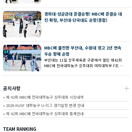
회 MBC배 전국대학농구 상주대회 여대부 결승에
서 부산대에 73-67로 역전승했다.
경희대·성균관대 준결승행! MBC배 준결승 대
진 확정, 부산대·단국대도 순항(종합)
MBC배 출전한 부산대, 수원대 꺾고 2년 연속
우승 향해 순항
부산대는 11일 상주체육관 구관에서 열린 제42회
MBC배 전국대학농구 상주대회 여자대학부 F조 예
선에서 수원대를 80-62로 꺾고 2연승을 달렸다.
공지사항
┼
•
제 42회 MBC배 전국대학농구 상주대회 시상내역
•
2026 KUSF 대학농구 U-리그 경기일정 변경 안내
•
제 42회 MBC배 전국대학농구 상주대회 중계안내
TEAM RANKING