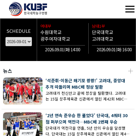
여대부
남대1부
SCHEDULE
수원대학교
단국대학교
광주여자대학교
고려대학교
2026.09.01(화) 14:00
2026.09.01(화) 16:00
뉴스
┼
‘석준휘·이동근 쐐기포 쾅쾅!’ 고려대, 중앙대
추격 따돌리며 MBC배 정상 탈환
고려대가 천신만고 끝에 정상을 탈환했다. 고려대
는 15일 상주체육관 신관에서 열린 제42회 MBC배
전국대학농구 상주대회 남대부 결승에서 중앙대의
추격을 따돌리며 73-62로 승리했다.
‘2년 연속 준우승 한 풀었다’ 단국대, 4쿼터 30
점 퍼부으며 역전극…MBC배 2번째 우승
단국대가 역전극을 연출, 5년 만의 우승을 달성했
다. 단국대는 15일 상주체육관 신관에서 열린 제42